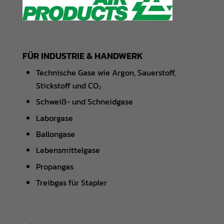
FÜR INDUSTRIE & HANDWERK
Technische Gase wie Argon, Sauerstoff,
Stickstoff und CO₂
Schweiß- und Schneidgase
Laborgase
Ballongase
Lebensmittelgase
Propangas
Treibgas für Stapler